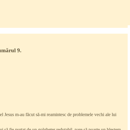
umărul 9.
briel Jesus m-au făcut să-mi reamintesc de problemele vechi ale lui
i să fie purtat de un golgheter redutabil, pare să poarte un blestem