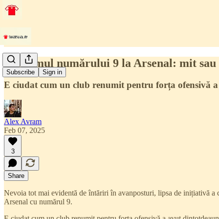
Blestemul numărului 9 la Arsenal: mit sau 
Subscribe
Sign in
E ciudat cum un club renumit pentru forța ofensivă a 
Alex Avram
Feb 07, 2025
3
Share
Nevoia tot mai evidentă de întăriri în avanposturi, lipsa de inițiativă 
Arsenal cu numărul 9.
E ciudat cum un club renumit pentru forța ofensivă a avut dintotdeauna 