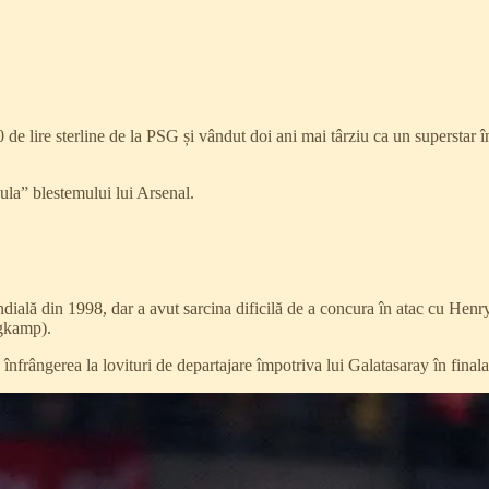
lire sterline de la PSG și vândut doi ani mai târziu ca un superstar în
ula” blestemului lui Arsenal.
dială din 1998, dar a avut sarcina dificilă de a concura în atac cu Hen
rgkamp).
în înfrângerea la lovituri de departajare împotriva lui Galatasaray în f