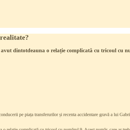
realitate?
avut dintotdeauna o relație complicată cu tricoul cu n
a conducerii pe piața transferurilor și recenta accidentare gravă a lui Ga
o relație complicată cu tricoul cu numărul 9. Acest număr, care ar trebu