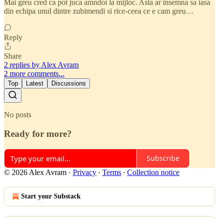
Mai greu cred ca pot juca amndoi la mijloc. Asta ar insemna sa iasa
din echipa unul dintre zubimendi si rice-ceea ce e cam greu…
Reply
Share
2 replies by Alex Avram
2 more comments...
Top
Latest
Discussions
No posts
Ready for more?
Subscribe
© 2026 Alex Avram
·
Privacy
∙
Terms
∙
Collection notice
Start your Substack