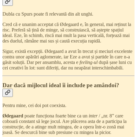
Dubla cu Spurs poate fi relevantă din alt unghi.
Cred că e unanim acceptat că Ødegaard e, în general, mai reținut la
risc. Preferă să țină de minge, să construiască, să aștepte spațiul
ideal. Eze, în schimb, riscă mai mult la pasa verticală, forțează mai
des duelul, rămâne mai sus și caută execuția rapidă.
Sigur, există excepții. Ødegaard a avut în trecut și meciuri excelente
contra unor apărări aglomerate, iar Eze a avut și partide în care n-a
găsit soluții. Dar per ansamblu, acesta e
feeling-ul
după șase luni cu
cei creativi în lot: sunt diferiți, dar nu neapărat interschimbabili.
Dar dacă mijlocul ideal îi include pe amândoi?
Pentru mine, cei doi pot coexista.
Ødegaard
poate funcționa foarte bine ca un
inter
/ „nr. 8” care
coboară constant să lege jocul. Are plăcerea asta de a participa la
construcție, de a atinge mult mingea, de a opera într-o zonă mai
joasă. Se descurcă bine sub presiune cu mingea la picior.