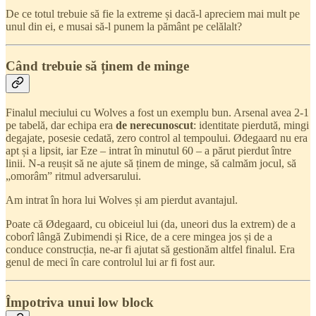
De ce totul trebuie să fie la extreme și dacă-l apreciem mai mult pe
unul din ei, e musai să-l punem la pământ pe celălalt?
Când trebuie să ținem de minge
Finalul meciului cu Wolves a fost un exemplu bun. Arsenal avea 2-1
pe tabelă, dar echipa era
de nerecunoscut
: identitate pierdută, mingi
degajate, posesie cedată, zero control al tempoului. Ødegaard nu era
apt și a lipsit, iar Eze – intrat în minutul 60 – a părut pierdut între
linii. N-a reușit să ne ajute să ținem de minge, să calmăm jocul, să
„omorâm” ritmul adversarului.
Am intrat în hora lui Wolves și am pierdut avantajul.
Poate că Ødegaard, cu obiceiul lui (da, uneori dus la extrem) de a
coborî lângă Zubimendi și Rice, de a cere mingea jos și de a
conduce construcția, ne-ar fi ajutat să gestionăm altfel finalul. Era
genul de meci în care controlul lui ar fi fost aur.
Împotriva unui low block