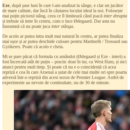
Eze
, după șase luni în care l-am analizat la sânge, e clar un jucător
de mare calitate, dar încă în căutarea locului ideal la noi. Folosește
mai puțin piciorul stâng, ceea ce îl limitează când joacă
inter dreapta
și trebuie să intre în centru, cum o face Ødegaard. Dar asta nu
înseamnă că nu poate juca
inter stânga
.
De acolo ar putea intra mult mai natural în centru, ar putea finaliza
mai ușor și ar putea deschide culoare pentru Martinelli / Trossard sau
Gyökeres. Poate că acolo e cheia.
Mi se pare păcat că formula cu amândoi (Ødegaard și Eze - interi) a
fost încercată atât de puțin – practic doar în tur, cu West Ham, și nici
atunci pentru mult timp. Și poate că nu e o coincidență că acea
repriză e cea în care Arsenal a șutat de cele mai multe ori spre poarta
adversă într-o repriză din acest sezon de Premier League. Astfel de
experimente au nevoie de continuitate, nu de 30 de minute.