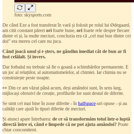
foto: skysports.com
De când Eze a fost transferat în vară și folosit pe rolul lui Ødegaard,
am citit constant păreri
ori
foarte bune,
ori
foarte rele despre fiecare
dintre ei și, la multe meciuri, concluzia era că „cel mai bun dintre cei
doi” era mereu cel care nu juca.
Când joacă unul și e șters, ne gândim imediat cât de bun ar fi
fost celălalt. Și invers.
Dar fotbalul nu trebuie să fie o goană a schimbărilor permanente. E
un joc al relațiilor, al automatismelelor, al chimiei. Iar chimia nu se
construiește peste noapte.
👀 Din ce am văzut până acum, deși amândoi sunt, în sens larg,
mijlocași ofensivi de creație, profilurile lor sunt destul de diferite.
Se simt cel mai bine în zone diferite - în
halfspace
-uri opuse - și au
calități care ajută în tipuri diferite de meciuri.
Și atunci apare întrebarea:
de ce să transformăm totul într-o luptă
directă între ei, când e limpede că ne pot ajuta amândoi?
Poate
chiar concomitent.