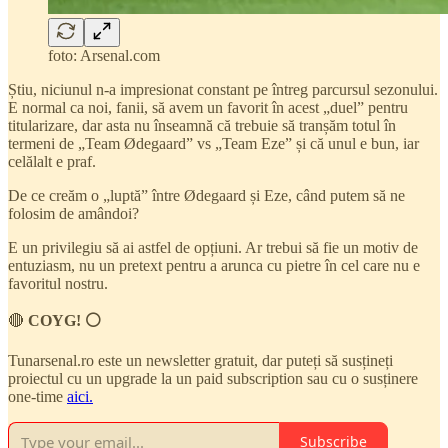
foto: Arsenal.com
Știu, niciunul n-a impresionat constant pe întreg parcursul sezonului.
E normal ca noi, fanii, să avem un favorit în acest „duel” pentru
titularizare, dar asta nu înseamnă că trebuie să tranșăm totul în
termeni de „Team Ødegaard” vs „Team Eze” și că unul e bun, iar
celălalt e praf.
De ce creăm o „luptă” între Ødegaard și Eze, când putem să ne
folosim de amândoi?
E un privilegiu să ai astfel de opțiuni. Ar trebui să fie un motiv de
entuziasm, nu un pretext pentru a arunca cu pietre în cel care nu e
favoritul nostru.
🔴
COYG! ⚪
Tunarsenal.ro este un newsletter gratuit, dar puteți să susțineți
proiectul cu un upgrade la un paid subscription sau cu o susținere
one-time
aici.
Subscribe