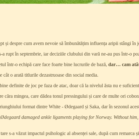
pt și despre cum avem nevoie să îmbunătățim influența aripii stângi în j
s-a rupt în septembrie, iar deciziile clubului din vară ne-au pus într-o poz
ul într-o echipă care face foarte bine lucrurile de bază,
dar… cam atât
 cât o arată titlurile dezastruoase din social media.
ne definite de joc pe faza de atac, doar că la nivelul ăsta nu e suficient
e căra mingea, care dădea tonul pressingului și care de multe ori cobora
triunghiului format dintre White - Ødegaard și Saka, dar în sezonul acest
Ødegaard damaged ankle ligaments playing for Norway. Without him, there
e tare s-a văzut impactul psihologic al absenței sale, după cum remarca ș