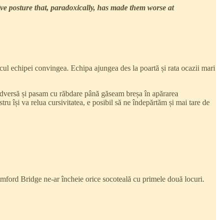
ve posture that, paradoxically, has made them worse at
jocul echipei convingea. Echipa ajungea des la poartă și rata ocazii mari
a adversă și pasam cu răbdare până găseam breșa în apărarea
 își va relua cursivitatea, e posibil să ne îndepărtăm și mai tare de
mford Bridge ne-ar încheie orice socoteală cu primele două locuri.