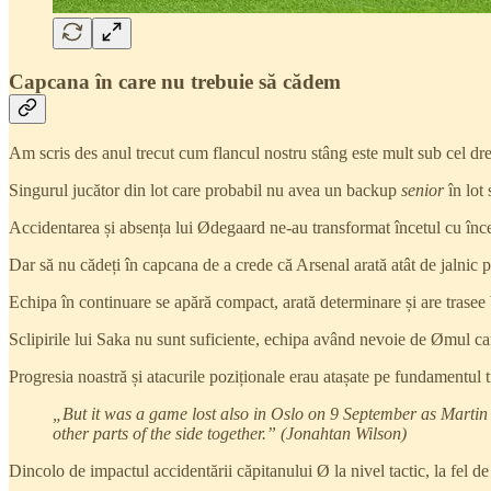
Capcana în care nu trebuie să cădem
Am scris des anul trecut cum flancul nostru stâng este mult sub cel dre
Singurul jucător din lot care probabil nu avea un backup
senior
în lot 
Accidentarea și absența lui Ødegaard ne-au transformat încetul cu încet
Dar să nu cădeți în capcana de a crede că Arsenal arată atât de jalnic pe
Echipa în continuare se apără compact, arată determinare și are trasee bi
Sclipirile lui Saka nu sunt suficiente, echipa având nevoie de Ømul car
Progresia noastră și atacurile poziționale erau atașate pe fundamentul 
„But it was a game lost also in Oslo on 9 September as Martin 
other parts of the side together.” (Jonahtan Wilson)
Dincolo de impactul accidentării căpitanului Ø la nivel tactic, la fel d