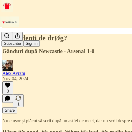
Dependenți de drØg?
Subscribe
Sign in
Gânduri după Newcastle - Arsenal 1-0
Alex Avram
Nov 04, 2024
3
1
Share
Nu e ușor și plăcut să scrii după un astfel de meci, dar nu scrii despre e
When it’s good, it’s good. When it’s bad, it’s really ba