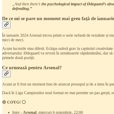
„And then there’s t
he psychological impact of Ødegaard’s abse
defending.”
De ce mi se pare un moment mai greu față de ianuari
În ianuarie 2024 Arsenal trecea printr-o serie nefastă de rezultate și mu
meci de meci.
Acum lucrurile stau diferit. Echipa suferă grav la capitolul creativita
adversarului. Ødegaard va reveni în următoarele săptămămâni, dar să nu
primele două poziții.
Ce urmează pentru Arsenal?
Acum ar fi fost un moment bun de aruncat prosopul și de a intra în pa
Dacă în Liga Campionilor noul format ne mai permite un pas greșit, n
🔴
COYG! ⚪
Inter -
Arsenal
, miercuri 6 noiembrie, 22:00