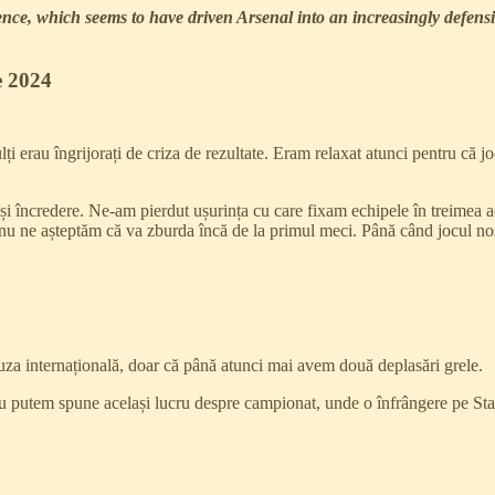
nce, which seems to have driven Arsenal into an increasingly defensi
e 2024
lți erau îngrijorați de criza de rezultate. Eram relaxat atunci pentru că 
te și încredere. Ne-am pierdut ușurința cu care fixam echipele în treime
 ne așteptăm că va zburda încă de la primul meci. Până când jocul nostru
uza internațională, doar că până atunci mai avem două deplasări grele.
u putem spune același lucru despre campionat, unde o înfrângere pe Sta