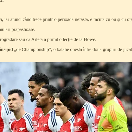
, iar atunci când trece printr-o perioadă nefastă, e făcută cu ou și cu oțe
mulări prăpăstioase.
etrogradare sau că Arteta a primit o lecție de la Howe.
insipid
„de Championship”, o bătălie onestă între două grupuri de jucăto