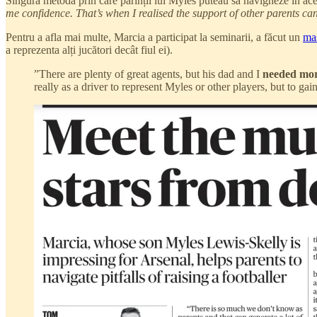
Singura metodă prin care părinții lui Myles puteau să navigheze în aceast
me confidence. That’s when I realised the support of other parents ca
Pentru a afla mai multe, Marcia a participat la seminarii, a făcut un
mas
a reprezenta alți jucători decât fiul ei).
”There are plenty of great agents, but his dad and I
needed more
really as a driver to represent Myles or other players, but to ga