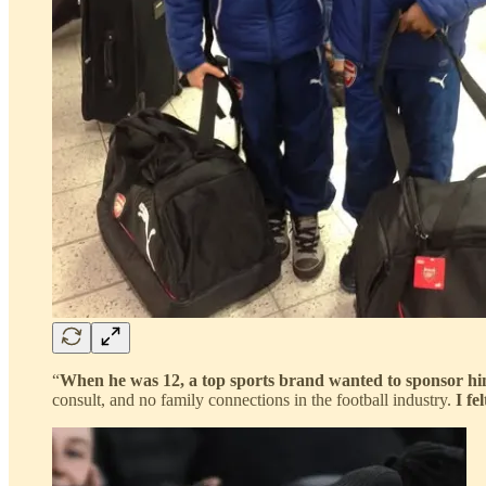
“
When he was 12, a top sports brand wanted to sponsor h
consult, and no family connections in the football industry.
I fe