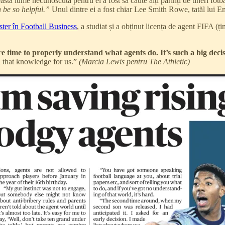
ă lume necunoscută pentru ei a fost să caute alți părinți de tineri fotbali
n be so helpful.”
Unul dintre ei a fost chiar Lee Smith Rowe, tatăl lui Em
ter în Football Business
, a studiat și a obținut licența de agent FIFA (ț
 time to properly understand what agents do. It’s such a big decis
in that knowledge for us.”
(Marcia Lewis pentru The Athletic)