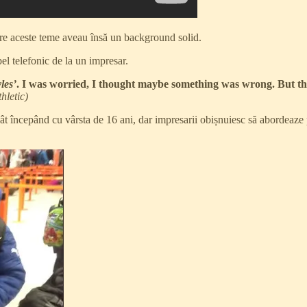
spre aceste teme aveau însă un background solid.
l telefonic de la un impresar.
les’
. I was worried, I thought maybe something was wrong. But th
hletic)
ât începând cu vârsta de 16 ani, dar impresarii obișnuiesc să abordeaze pă