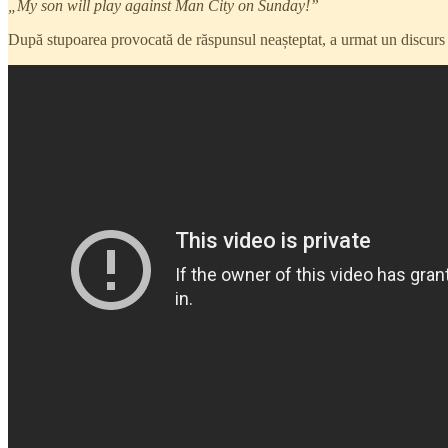
„My son will play against Man City on Sunday!”
După stupoarea provocată de răspunsul neașteptat, a urmat un discurs ca