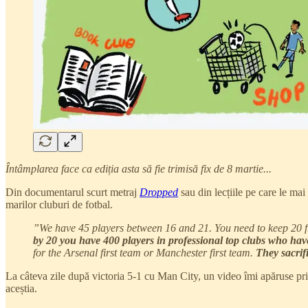
Întâmplarea face ca ediția asta să fie trimisă fix de 8 martie...
Din documentarul scurt metraj
Dropped
sau din lecțiile pe care le ma
marilor cluburi de fotbal.
”We have 45 players between 16 and 21. You need to keep 20 fr
by 20 you have 400 players in professional top clubs who have 
for the Arsenal first team or Manchester first team.
They sacrif
La câteva zile după victoria 5-1 cu Man City, un video îmi apăruse pr
aceștia.