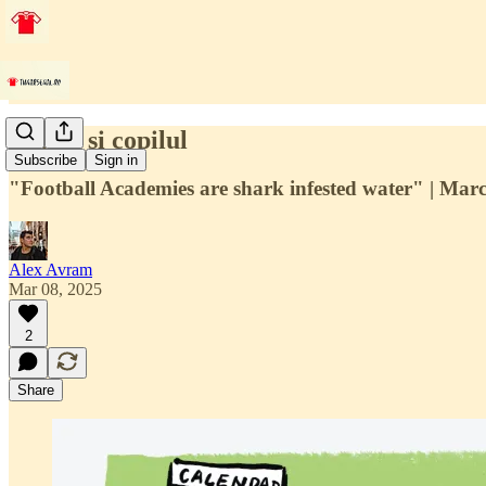
Mama și copilul
Subscribe
Sign in
"Football Academies are shark infested water" | Marcia 
Alex Avram
Mar 08, 2025
2
Share