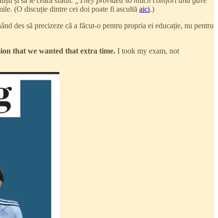
ști și să le ceară sfatul.
„They provided so much comfort and gave
ile. (O discuție dintre cei doi poate fi ascultă
aici
.)
inând des să precizeze că a făcut-o pentru propria ei educație, nu pentru
ion that we wanted that extra time.
I took my exam, not