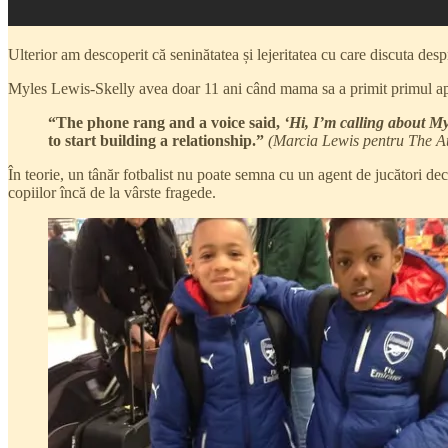
Ulterior am descoperit că seninătatea și lejeritatea cu care discuta de
Myles Lewis-Skelly avea doar 11 ani când mama sa a primit primul ape
“The phone rang and a voice said,
‘Hi, I’m calling about My
to start building a relationship.”
(Marcia Lewis pentru The At
În teorie, un tânăr fotbalist nu poate semna cu un agent de jucători dec
copiilor încă de la vârste fragede.