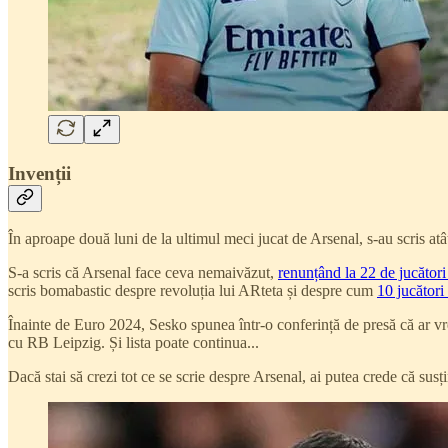
Invenții
În aproape două luni de la ultimul meci jucat de Arsenal, s-au scris atât
S-a scris că Arsenal face ceva nemaivăzut,
renunțând la 22 de jucători 
scris bomabastic despre revoluția lui ARteta și despre cum
10 jucători
Înainte de Euro 2024, Sesko spunea într-o conferință de presă că ar vre
cu RB Leipzig. Și lista poate continua...
Dacă stai să crezi tot ce se scrie despre Arsenal, ai putea crede că sus