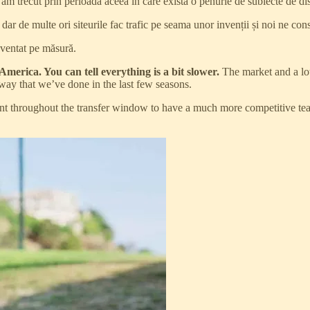
 am trecut prin perioada aceea în care există o penurie de subiecte de dis
l, dar de multe ori siteurile fac trafic pe seama unor invenții și noi ne 
nventat pe măsură.
merica. You can tell everything is a bit slower.
The market and a lot
 way that we’ve done in the last few seasons.
ant throughout the transfer window to have a much more competitive te