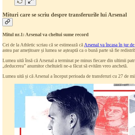
Mituri care se scriu despre transferurile lui Arsenal
Mitul nr.1: Arsenal va cheltui sume record
Cei de la Athletic scriau că se estimează că
Arsenal va încasa în jur de 
astea par amețitoare și lumea se așteaptă ca o bună parte să fie redistrib
Lumea uită însă că Arsenal a terminat pe minus fiecare din ultimii patru
„deducerea” anumitor cheltuieli ne-a făcut să evităm vreo anchetă.
Lumea uită și că Arsenal a început perioada de transferuri cu 27 de mil