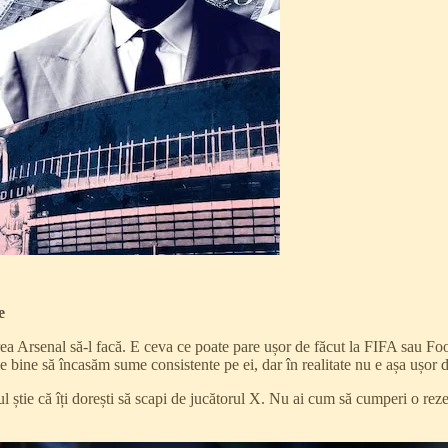
e
ea Arsenal să-l facă. E ceva ce poate pare ușor de făcut la FIFA sau Foo
e bine să încasăm sume consistente pe ei, dar în realitate nu e așa ușor d
ul știe că îți dorești să scapi de jucătorul X. Nu ai cum să cumperi o rez