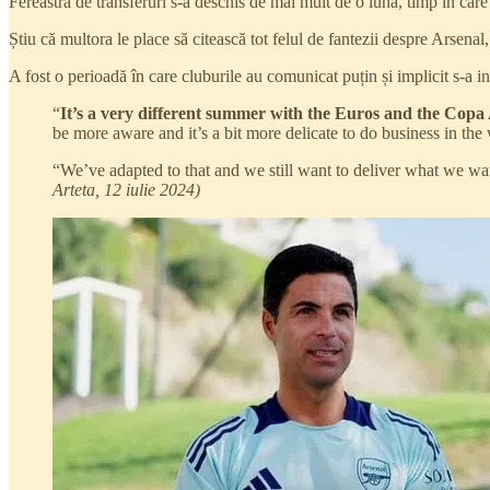
Fereastra de transferuri s-a deschis de mai mult de o lună, timp în care
Știu că multora le place să citească tot felul de fantezii despre Arsena
A fost o perioadă în care cluburile au comunicat puțin și implicit s-a i
“
It’s a very different summer with the Euros and the Copa A
be more aware and it’s a bit more delicate to do business in the
“We’ve adapted to that and we still want to deliver what we w
Arteta, 12 iulie 2024)