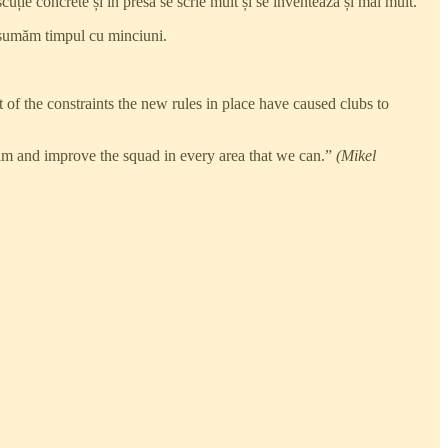
cuție concrete și în presă se scrie mult și se inventează și mai mult.
consumăm timpul cu minciuni.
 of the constraints the new rules in place have caused clubs to
am and improve the squad in every area that we can.”
(Mikel