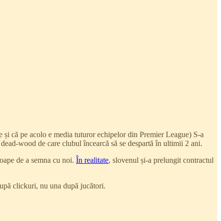
ie și că pe acolo e media tuturor echipelor din Premier League) S-a
ri dead-wood de care clubul încearcă să se despartă în ultimii 2 ani.
proape de a semna cu noi.
În realitate
, slovenul și-a prelungit contractul
după clickuri, nu una după jucători.