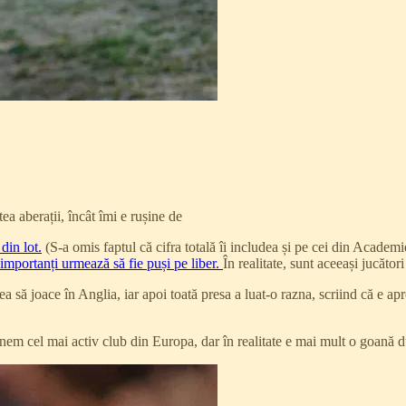
ea aberații, încât îmi e rușine de
din lot.
(S-a omis faptul că cifra totală îi includea și pe cei din Academ
 importanți urmează să fie puși pe liber.
În realitate, sunt aceeași jucăto
a să joace în Anglia, iar apoi toată presa a luat-o razna, scriind că e a
ținem cel mai activ club din Europa, dar în realitate e mai mult o goană 