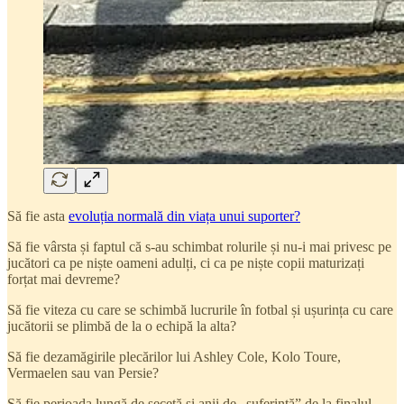
Să fie asta
evoluția normală din viața unui suporter?
Să fie vârsta și faptul că s-au schimbat rolurile și nu-i mai privesc pe
jucători ca pe niște oameni adulți, ci ca pe niște copii maturizați
forțat mai devreme?
Să fie viteza cu care se schimbă lucrurile în fotbal și ușurința cu care
jucătorii se plimbă de la o echipă la alta?
Să fie dezamăgirile plecărilor lui Ashley Cole, Kolo Toure,
Vermaelen sau van Persie?
Să fie perioada lungă de secetă și anii de „suferință” de la finalul