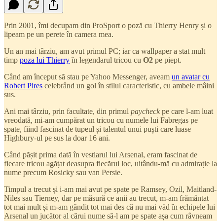
Prin 2001, îmi decupam din ProSport o poză cu Thierry Henry și o
lipeam pe un perete în camera mea.
Un an mai târziu, am avut primul PC; iar ca wallpaper a stat mult
timp
poza lui Thierry
în legendarul tricou cu
O2
pe piept.
Când am început să stau pe Yahoo Messenger, aveam
un avatar cu
Robert Pires
celebrând un gol în stilul caracteristic, cu ambele mâini
sus.
Ani mai târziu, prin facultate, din primul
paycheck
pe care l-am luat
vreodată, mi-am cumpărat un tricou cu numele lui Fabregas pe
spate, fiind fascinat de tupeul și talentul unui puști care luase
Highbury-ul pe sus la doar 16 ani.
Când pășit prima dată în vestiarul lui Arsenal, eram fascinat de
fiecare tricou agățat deasupra fiecărui loc, uitându-mă cu admirație la
nume precum Rosicky sau van Persie.
Timpul a trecut și i-am mai avut pe spate pe Ramsey, Ozil, Maitland-
Niles sau Tierney, dar pe măsură ce anii au trecut, m-am frământat
tot mai mult și m-am gândit tot mai des că nu mai văd în echipele lui
Arsenal un jucător al cărui nume să-l am pe spate așa cum râvneam