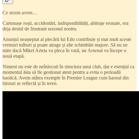
Ce sezon avem…
Cartonașe roșii, accidentări, indisponibilități, abitraje eronate, era
deja destul de frustrant sezonul nostru.
Anunțul neașteptat al plecării lui Edu contribuie și mai mult aceste
vremuri tulburi și poate atrage și alte schimbări majore. Să nu ne
mire dacă Mikel Arteta va pleca în vară, iar Arsenal va începe o
nouă etapă.
Nimeni nu este de neînlocuit în structura unui club, dar e esențial ca
momentul ăsta să fie gestionat atent pentru a evita o perioadă
haotică. Avem atâtea exemple în Premier League cum haosul din
birouri se reflectă și în teren.