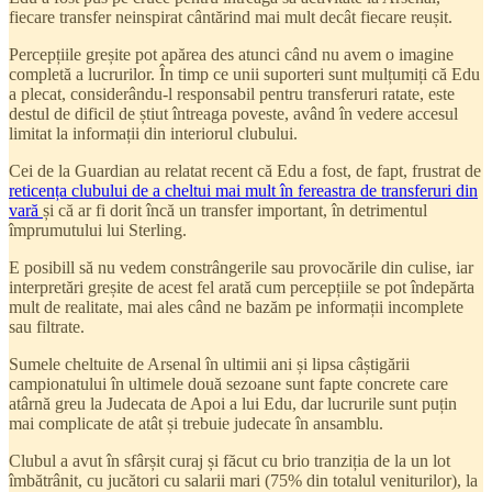
fiecare transfer neinspirat cântărind mai mult decât fiecare reușit.
Percepțiile greșite pot apărea des atunci când nu avem o imagine
completă a lucrurilor. În timp ce unii suporteri sunt mulțumiți că Edu
a plecat, considerându-l responsabil pentru transferuri ratate, este
destul de dificil de știut întreaga poveste, având în vedere accesul
limitat la informații din interiorul clubului.
Cei de la Guardian au relatat recent că Edu a fost, de fapt, frustrat de
reticența clubului de a cheltui mai mult în fereastra de transferuri din
vară
și că ar fi dorit încă un transfer important, în detrimentul
împrumutului lui Sterling.
E posibill să nu vedem constrângerile sau provocările din culise, iar
interpretări greșite de acest fel arată cum percepțiile se pot îndepărta
mult de realitate, mai ales când ne bazăm pe informații incomplete
sau filtrate.
Sumele cheltuite de Arsenal în ultimii ani și lipsa câștigării
campionatului în ultimele două sezoane sunt fapte concrete care
atârnă greu la Judecata de Apoi a lui Edu, dar lucrurile sunt puțin
mai complicate de atât și trebuie judecate în ansamblu.
Clubul a avut în sfârșit curaj și făcut cu brio tranziția de la un lot
îmbătrânit, cu jucători cu salarii mari (75% din totalul veniturilor), la