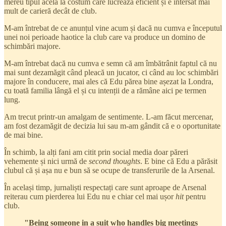
mereu tipul acela la costum care lucreaza eficient și e intersat mai
mult de carieră decât de club.
M-am întrebat de ce anunțul vine acum și dacă nu cumva e începutul
unei noi perioade haotice la club care va produce un domino de
schimbări majore.
M-am întrebat dacă nu cumva e semn că am îmbătrânit faptul că nu
mai sunt dezamăgit când pleacă un jucator, ci când au loc schimbări
majore în conducere, mai ales că Edu părea bine așezat la Londra,
cu toată familia lângă el și cu intenții de a rămâne aici pe termen
lung.
Am trecut printr-un amalgam de sentimente. L-am făcut mercenar,
am fost dezamăgit de decizia lui sau m-am gândit că e o oportunitate
de mai bine.
În schimb, la alți fani am citit prin social media doar păreri
vehemente și nici urmă de
second thoughts
. E bine că Edu a părăsit
clubul că și așa nu e bun să se ocupe de transferurile de la Arsenal.
În același timp, jurnaliști respectați care sunt aproape de Arsenal
reiterau cum pierderea lui Edu nu e chiar cel mai ușor
hit
pentru
club.
"Being someone in a suit who handles big meetings