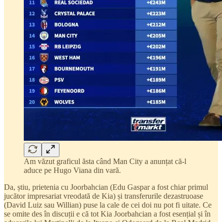
Am văzut graficul ăsta când Man City a anunțat că-l
aduce pe Hugo Viana din vară.
Da, știu, prietenia cu Joorbahcian (Edu Gaspar a fost chiar primul
jucător impresariat vreodată de Kia) și transferurile dezastruoase
(David Luiz sau Willian) puse la cale de cei doi nu pot fi uitate. Ce
se omite des în discuții e că tot Kia Joorbahcian a fost esențial și în