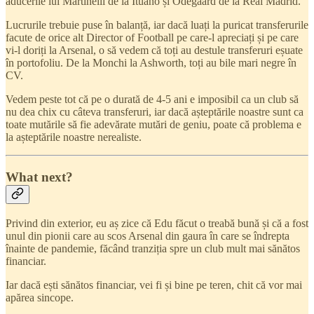
aducerile lui Martinelli de la Ituano și Odegaard de la Real Madrid.
Lucrurile trebuie puse în balanță, iar dacă luați la puricat transferurile
facute de orice alt Director of Football pe care-l apreciați și pe care
vi-l doriți la Arsenal, o să vedem că toți au destule transferuri eșuate
în portofoliu. De la Monchi la Ashworth, toți au bile mari negre în
CV.
Vedem peste tot că pe o durată de 4-5 ani e imposibil ca un club să
nu dea chix cu câteva transferuri, iar dacă așteptările noastre sunt ca
toate mutările să fie adevărate mutări de geniu, poate că problema e
la așteptările noastre nerealiste.
What next?
Privind din exterior, eu aș zice că Edu făcut o treabă bună și că a fost
unul din pionii care au scos Arsenal din gaura în care se îndrepta
înainte de pandemie, făcând tranziția spre un club mult mai sănătos
financiar.
Iar dacă ești sănătos financiar, vei fi și bine pe teren, chit că vor mai
apărea sincope.