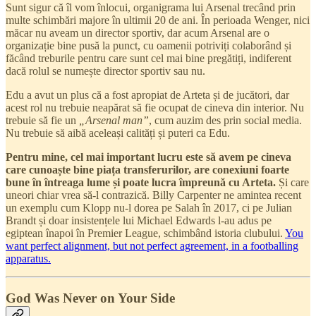
Sunt sigur că îl vom înlocui, organigrama lui Arsenal trecând prin
multe schimbări majore în ultimii 20 de ani. În perioada Wenger, nici
măcar nu aveam un director sportiv, dar acum Arsenal are o
organizație bine pusă la punct, cu oamenii potriviți colaborând și
făcând treburile pentru care sunt cel mai bine pregătiți, indiferent
dacă rolul se numește director sportiv sau nu.
Edu a avut un plus că a fost apropiat de Arteta și de jucători, dar
acest rol nu trebuie neapărat să fie ocupat de cineva din interior. Nu
trebuie să fie un
„Arsenal man”
, cum auzim des prin social media.
Nu trebuie să aibă aceleași calități și puteri ca Edu.
Pentru mine, cel mai important lucru este să avem pe cineva
care cunoaște bine piața transferurilor, are conexiuni foarte
bune în întreaga lume și poate lucra împreună cu Arteta.
Și care
uneori chiar vrea să-l contrazică. Billy Carpenter ne amintea recent
un exemplu cum Klopp nu-l dorea pe Salah în 2017, ci pe Julian
Brandt și doar insistențele lui Michael Edwards l-au adus pe
egiptean înapoi în Premier League, schimbând istoria clubului.
You
want perfect alignment, but not perfect agreement, in a footballing
apparatus.
God Was Never on Your Side