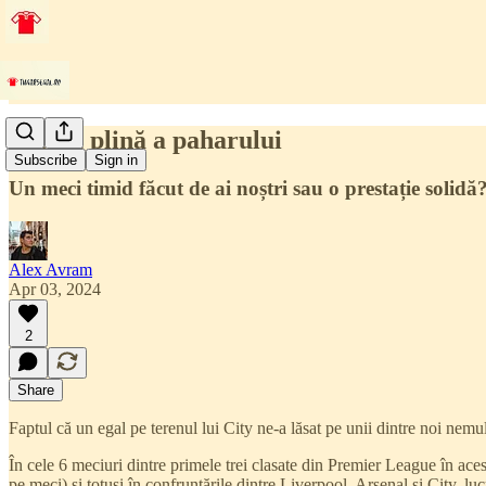
Partea plină a paharului
Subscribe
Sign in
Un meci timid făcut de ai noștri sau o prestație solid
Alex Avram
Apr 03, 2024
2
Share
Faptul că un egal pe terenul lui City ne-a lăsat pe unii dintre noi nemul
În cele 6 meciuri dintre primele trei clasate din Premier League în ac
pe meci) și totuși în confruntările dintre Liverpool, Arsenal și City, lucr