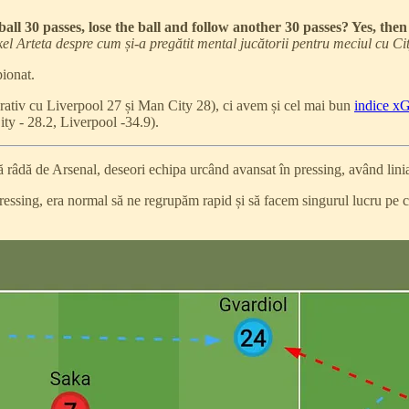
all 30 passes, lose the ball and follow another 30 passes? Yes, the
el Arteta despre cum și-a pregătit mental jucătorii pentru meciul cu Ci
ionat.
rativ cu Liverpool 27 și Man City 28), ci avem și cel mai bun
indice x
ty - 28.2, Liverpool -34.9).
râdă de Arsenal, deseori echipa urcând avansat în pressing, având lini
essing, era normal să ne regrupăm rapid și să facem singurul lucru pe ca