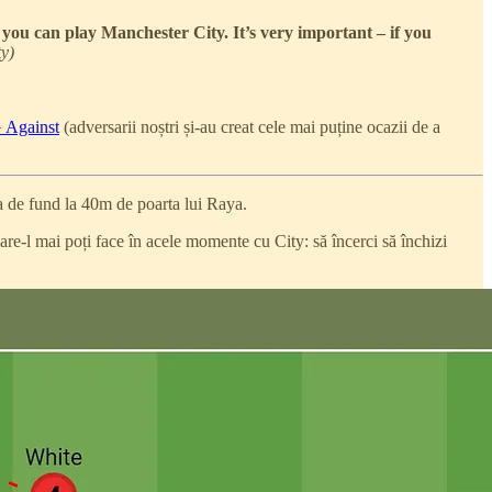
n you can play Manchester City. It’s very important – if you
ty)
G Against
(adversarii noștri și-au creat cele mai puține ocazii de a
a de fund la 40m de poarta lui Raya.
re-l mai poți face în acele momente cu City: să încerci să închizi