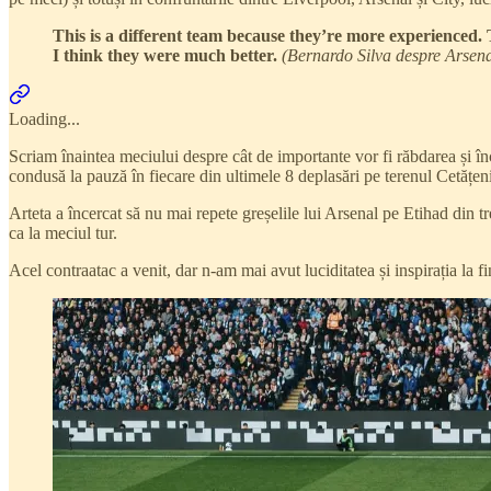
This is a different team because they’re more experienced. 
I think they were much better.
(Bernardo Silva despre Arsen
Loading...
Scriam înaintea meciului despre cât de importante vor fi răbdarea și în
condusă la pauză în fiecare din ultimele 8 deplasări pe terenul Cetățeni
Arteta a încercat să nu mai repete greșelile lui Arsenal pe Etihad din tr
ca la meciul tur.
Acel contraatac a venit, dar n-am mai avut luciditatea și inspirația la fi