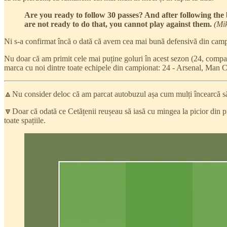
Are you ready to follow 30 passes? And after following the b
are not ready to do that, you cannot play against them.
(Mik
Ni s-a confirmat încă o dată că avem cea mai bună defensivă din camp
Nu doar că am primit cele mai puține goluri în acest sezon (24, compa
marca cu noi dintre toate echipele din campionat: 24 - Arsenal, Man Ci
🔼Nu consider deloc că am parcat autobuzul așa cum mulți încearcă să 
🔽Doar că odată ce Cetățenii reușeau să iasă cu mingea la picior din pr
toate spațiile.