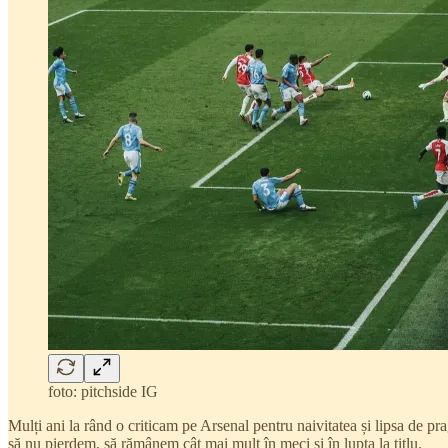
foto: pitchside IG
Mulți ani la rând o criticam pe Arsenal pentru naivitatea și lipsa de pra
să nu pierdem, să rămânem cât mai mult în meci și în lupta la titlu.