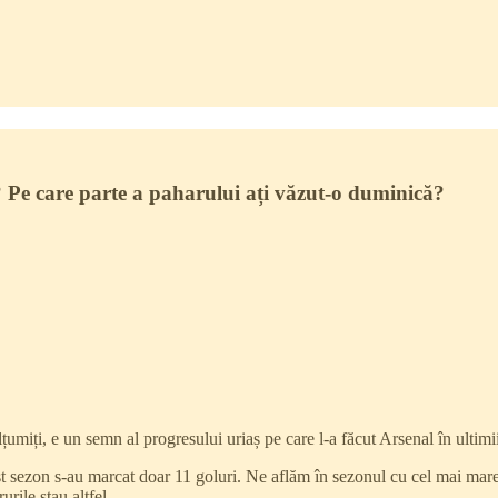
ă? Pe care parte a paharului ați văzut-o duminică?
țumiți, e un semn al progresului uriaș pe care l-a făcut Arsenal în ultimii
est sezon s-au marcat doar 11 goluri. Ne aflăm în sezonul cu cel mai ma
urile stau altfel.