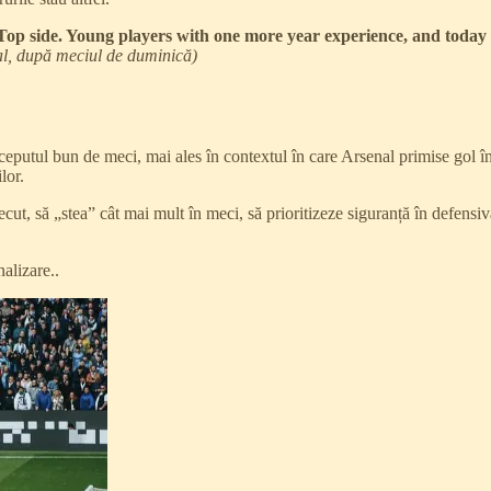
Top side. Young players with one more year experience, and today th
al, după meciul de duminică)
ceputul bun de meci, mai ales în contextul în care Arsenal primise gol î
lor.
ecut, să „stea” cât mai mult în meci, să prioritizeze siguranță în defensiv
nalizare..