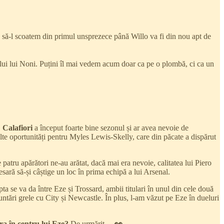
v să-l scoatem din primul unsprezece până Willo va fi din nou apt de
ului lui Noni. Puțini îl mai vedem acum doar ca pe o plombă, ci ca un
.
Calafiori
a început foarte bine sezonul și ar avea nevoie de
te oportunități pentru Myles Lewis-Skelly, care din păcate a dispărut
patru apărători ne-au arătat, dacă mai era nevoie, calitatea lui Piero
ară să-și câștige un loc în prima echipă a lui Arsenal.
a se va da între Eze și Trossard, ambii titulari în unul din cele două
untări grele cu City și Newcastle. În plus, l-am văzut pe Eze în dueluri
tra în centru lui Eze?
De urmărit…
👀