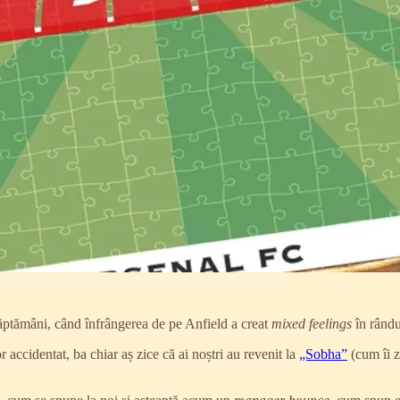
ăptămâni, când înfrângerea de pe Anfield a creat
mixed feelings
în rându
 accidentat, ba chiar aș zice că ai noștri au revenit la
„Sobha”
(cum îi z