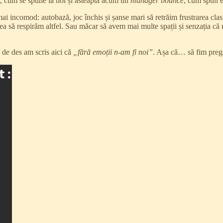
, cum se spune la noi și asteaptă acum un
manager bounce
, cum spun e
i incomod: autobază, joc închis și șanse mari să retrăim frustrarea cla
 să respirăm altfel. Sau măcar să avem mai multe spații și senzația că 
t de des am scris aici că
„fără emoții n-am fi noi”
. Așa că… să fim pregă