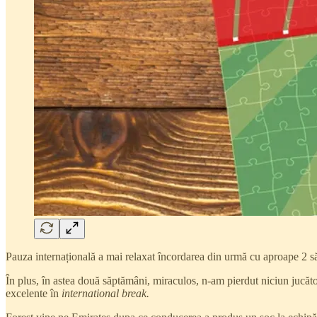
Pauza internațională a mai relaxat încordarea din urmă cu aproape 2 s
În plus, în astea două săptămâni, miraculos, n-am pierdut niciun jucător
excelente în
international break.