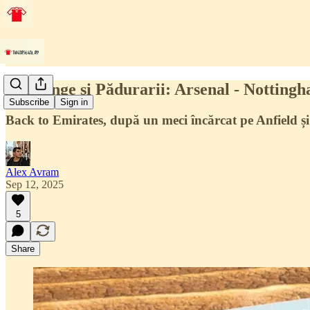
Eze, Ange și Pădurarii: Arsenal - Notting
Subscribe
Sign in
Back to Emirates, după un meci încărcat pe Anfield și
Alex Avram
Sep 12, 2025
5
Share