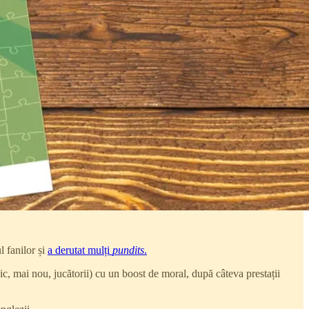
l fanilor și
a derutat mulți
pundits
.
ic, mai nou, jucătorii) cu un boost de moral, după câteva prestații