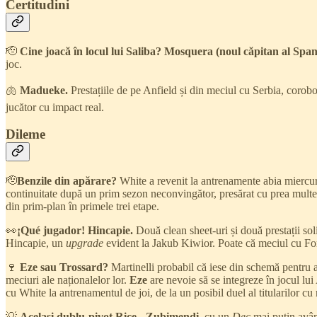
Certitudini
🫡
Cine joacă în locul lui Saliba? Mosquera (noul căpitan al Spa
joc.
🫁
Madueke.
Prestațiile de pe Anfield și din meciul cu Serbia, corob
jucător cu impact real.
Dileme
🫡
Benzile din apărare?
White a revenit la antrenamente abia miercuri 
continuitate după un prim sezon neconvingător, presărat cu prea multe
din prim-plan în primele trei etape.
👀
¡Qué jugador! Hincapie.
Două clean sheet-uri și două prestații sol
Hincapie, un
upgrade
evident la Jakub Kiwior. Poate că meciul cu Fore
🍷
Eze sau Trossard?
Martinelli probabil că iese din schemă pentru a
meciuri ale naționalelor lor.
Eze
are nevoie să se integreze în jocul lui
cu White la antrenamentul de joi, de la un posibil duel al titularilor cu 
💡
Același dublu-pivot Rice - Zubimendi
, cu un
Dec
mai puțin avân