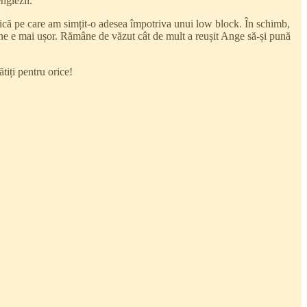
nglezii.
sică pe care am simțit-o adesea împotriva unui low block. În schimb,
ne e mai ușor. Rămâne de văzut cât de mult a reușit Ange să-și pună
tiți pentru orice!