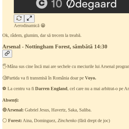
Aerodinamică 😁
Ok, râdem, glumim, dar să trecem la treabă.
Arsenal - Nottingham Forest, sâmbătă 14:30
🖐️Mâna sus cine încă mai are sechele cu meciurile lui Arsenal progr
🧐Partida va fi transmisă în România doar pe
Voyo.
⚽ La centru va fi
Darren England
, cel care nu a mai arbitrat-o pe A
Absenți:
🔴
Arsenal:
Gabriel Jesus, Havertz, Saka, Saliba.
⚪
Forest:
Aina, Dominguez,
Zinchenko
(fără drept de joc)