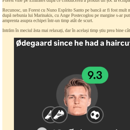
Forest vine pe Emirates dupa ce conducerea a produs un șoc la echipă
Recunosc, un Forest cu Nuno Espírito Santo pe bancă ar fi fost mult ma
după nebunia lui Marinakis, cu Ange Postecoglou pe margine s-ar putea
amprenta asupra echipei într-un timp atât de scurt.
Intrăm în meciul ăsta mai relaxați, dar în același timp știu prea bine câ