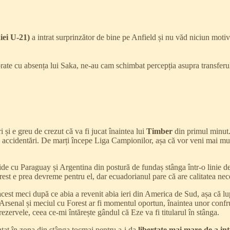
niei U-21)
a intrat surprinzător de bine pe Anfield și nu văd niciun moti
orate cu absența lui Saka, ne-au cam schimbat percepția asupra transfer
și e greu de crezut că va fi jucat înaintea lui
Timber
din primul minut
 accidentări. De marți începe Liga Campionilor, așa că vor veni mai mul
ide cu Paraguay și Argentina din postură de fundaș stânga într-o linie de 
st e prea devreme pentru el, dar ecuadorianul pare că are calitatea neces
cest meci după ce abia a revenit abia ieri din America de Sud, așa că lupt
 Arsenal și meciul cu Forest ar fi momentul oportun, înaintea unor confr
rezervele, ceea ce-mi întărește gândul că Eze va fi titularul în stânga.
tat în zona din stânga tocmai pentru a-i da
libertate mai mare de a in