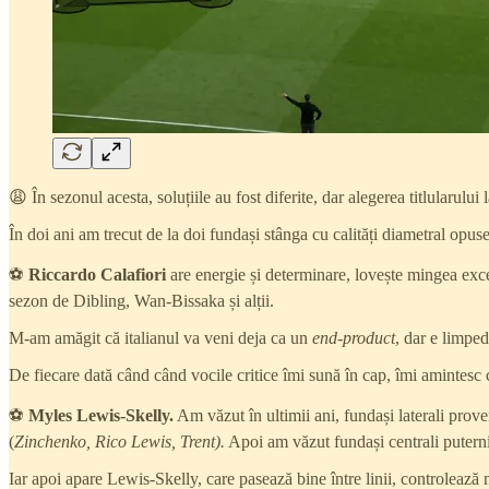
😩 În sezonul acesta, soluțiile au fost diferite, dar alegerea titlularului l
În doi ani am trecut de la doi fundași stânga cu calități diametral opuse,
⚽
Riccardo Calafiori
are energie și determinare, lovește mingea excel
sezon de Dibling, Wan-Bissaka și alții.
M-am amăgit că italianul va veni deja ca un
end-product
, dar e limped
De fiecare dată când când vocile critice îmi sună în cap, îmi amintesc 
⚽
Myles Lewis-Skelly.
Am văzut în ultimii ani, fundași laterali proven
(
Zinchenko, Rico Lewis, Trent).
Apoi am văzut fundași centrali puternic
Iar apoi apare Lewis-Skelly, care pasează bine între linii, controlează 