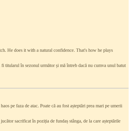
tch. He does it with a natural confidence. That's how he plays
a fi titularul în sezonul următor și mă întreb dacă nu cumva unul batut
e haos pe faza de atac. Poate că au fost așteptări prea mari pe umerii
ucător sacrificat în poziția de fundaș stânga, de la care așteptările