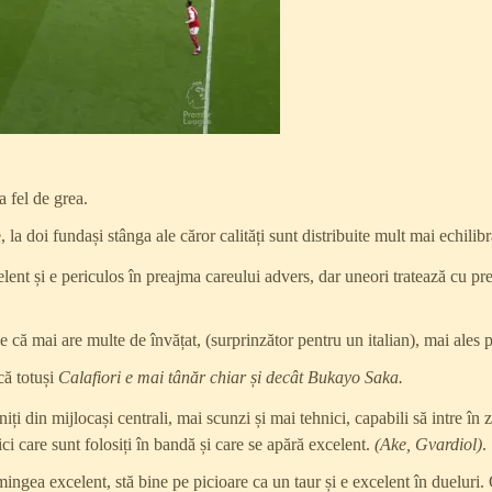
a fel de grea.
 la doi fundași stânga ale căror calități sunt distribuite mult mai echilibr
ent și e periculos în preajma careului advers, dar uneori tratează cu pre
e că mai are multe de învățat, (surprinzător pentru un italian), mai ales 
că totuși
Calafiori e mai tânăr chiar și decât Bukayo Saka.
iți din mijlocași centrali, mai scunzi și mai tehnici, capabili să intre î
i care sunt folosiți în bandă și care se apără excelent.
(Ake, Gvardiol)
.
mingea excelent, stă bine pe picioare ca un taur și e excelent în dueluri.