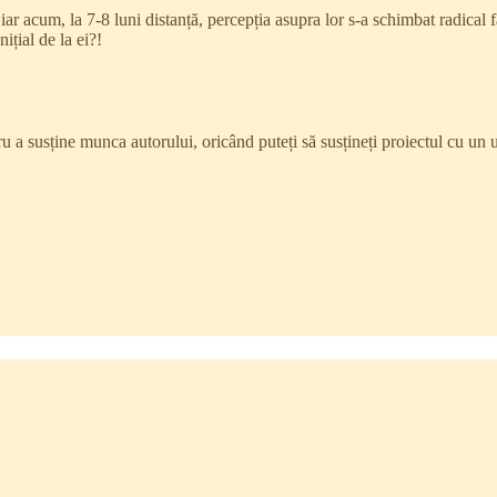
ar acum, la 7-8 luni distanță, percepția asupra lor s-a schimbat radical 
nițial de la ei?!
tru a susține munca autorului, oricând puteți să susțineți proiectul cu u