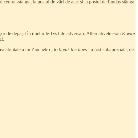
 central-stânga, la postul de vârf de atac și la postul de fundaș stânga.
ușor de depășit în duelurile 1vs1 de adversari. Alternativele erau
Kiwior
al.
ea abilitate a lui Zincheko
„to break the lines”
a fost subapreciată, ne-