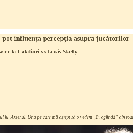
e pot influența percepția asupra jucătorilor
ior la Calafiori vs Lewis Skelly.
tul lui Arsenal. Una pe care mă aștept să o vedem „în oglindă” din toam