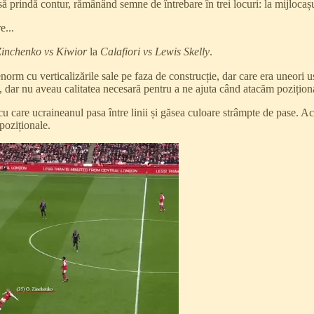
 prindă contur, rămânând semne de întrebare în trei locuri: la mijlocașul
e...
inchenko vs Kiwior
la
Calafiori vs Lewis Skelly
.
 enorm cu verticalizările sale pe faza de construcție, dar care era uneori 
e, dar nu aveau calitatea necesară pentru a ne ajuta când atacăm pozițion
u care ucraineanul pasa între linii și găsea culoare strâmpte de pase. Ac
 poziționale.