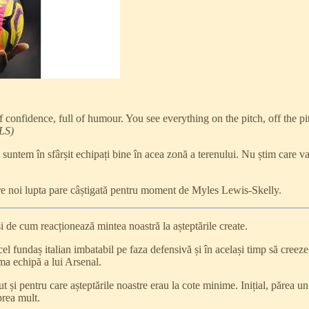
confidence, full of humour. You see everything on the pitch, off the pi
LS)
ă suntem în sfârșit echipați bine în acea zonă a terenului. Nu știm care v
ntre noi lupta pare câștigată pentru moment de Myles Lewis-Skelly.
și de cum reacționează mintea noastră la așteptările create.
cel fundaș italian imbatabil pe faza defensivă și în același timp să creez
ma echipă a lui Arsenal.
i pentru care așteptările noastre erau la cote minime. Inițial, părea un j
prea mult.