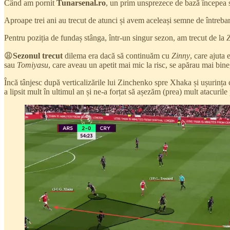
Când am pornit
Tunarsenal.ro
, un prim unsprezece de bază începea să
Aproape trei ani au trecut de atunci și avem aceleași semne de întrebar
Pentru poziția de fundaș stânga, într-un singur sezon, am trecut de la
Z
😩
Sezonul trecut
dilema era dacă să continuăm cu
Zinny
, care ajuta
sau
Tomiyasu
, care aveau un apetit mai mic la risc, se apărau mai bin
Încă tânjesc după verticalizările lui Zinchenko spre Xhaka și ușurința c
a lipsit mult în ultimul an și ne-a forțat să așezăm (prea) mult atacurile