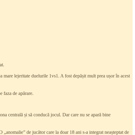
at.
a mare lejeritate duelurile 1vs1. A fost depășit mult prea ușor în acest
pe faza de apărare.
n zona centrală și să conducă jocul. Dar care nu se apară bine
 O „anomalie” de jucător care la doar 18 ani s-a integrat neașteptat de