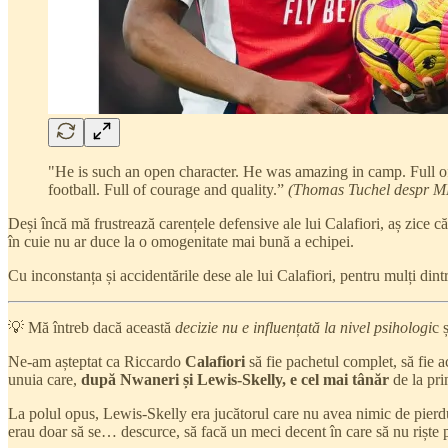
"He is such an open character. He was amazing in camp. Full of 
football. Full of courage and quality.”
(Thomas Tuchel despr M
Deși încă mă frustrează carențele defensive ale lui Calafiori, aș zice c
în cuie nu ar duce la o omogenitate mai bună a echipei.
Cu inconstanța și accidentările dese ale lui Calafiori, pentru mulți di
💡 Mă întreb dacă această
decizie nu e influențată la nivel psihologi
c 
Ne-am așteptat ca Riccardo
Calafiori
să fie pachetul complet, să fie a
unuia care,
după Nwaneri și Lewis-Skelly, e cel mai tânăr
de la pri
La polul opus, Lewis-Skelly era jucătorul care nu avea nimic de pierdut ș
erau doar să se… descurce, să facă un meci decent în care să nu riște 